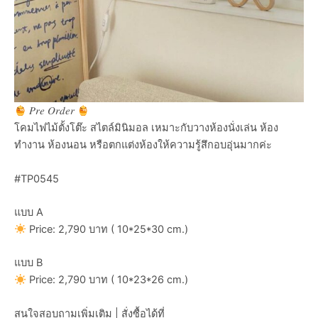
𝑃𝑟𝑒 𝑂𝑟𝑑𝑒𝑟
โคมไฟไม้ตั้งโต๊ะ สไตล์มินิมอล เหมาะกับวางห้องนั่งเล่น ห้อง
ทำงาน ห้องนอน หรือตกแต่งห้องให้ความรู้สึกอบอุ่นมากค่ะ
#TP0545
แบบ A
Price: 2,790 บาท ( 10*25*30 cm.)
แบบ B
Price: 2,790 บาท ( 10*23*26 cm.)
สนใจสอบถามเพิ่มเติม | สั่งซื้อได้ที่