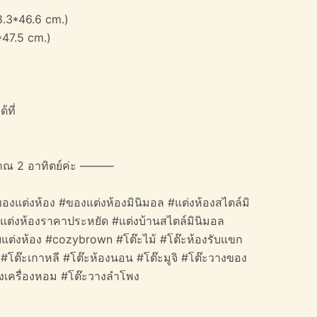
8.3*46.6 cm.)
47.5 cm.)
้ที่
าณ 2 อาทิตย์ค่ะ ———
องแต่งห้อง #ของแต่งห้องมินิมอล #แต่งห้องสไตล์มิ
#แต่งห้องราคาประหยัด #แต่งบ้านสไตล์มินิมอล
ดียแต่งห้อง #cozybrown #โต๊ะไม้ #โต๊ะห้องรับแขก
ล #โต๊ะเกาหลี #โต๊ะห้องนอน #โต๊ะมูจิ #โต๊ะวางของ
างเครื่องหอม #โต๊ะวางลำโพง