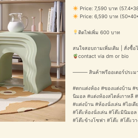
Price: 7,590 บาท (57.4*3
Price: 6,590 บาท (50*40*
ติดไฟเพิ่ม 600 บาท
สนใจสอบถามเพิ่มเติม | สั่งซื้อได
contact via dm or bio
——— สินค้าพรีออเดอร์ประม
#ตกแต่งห้อง #ของแต่งบ้าน #ข
นิมอล #แต่งห้องสไตล์เกาหลี 
#แต่งบ้าน #ห้องนั่งเล่น #ไอเ
#โต๊ะห้องนั่งเล่น #โต๊ะมินิมอ
#โต๊ะข้างโซฟา #โต๊ะ #โต๊ะว