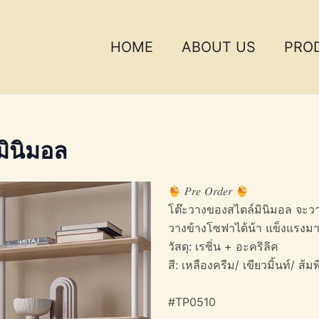
HOME
ABOUT US
PRO
ินิมอล
𝑃𝑟𝑒 𝑂𝑟𝑑𝑒𝑟
โต๊ะวางของสไตล์มินิมอล จะวา
วางข้างโซฟาได้น้า แข็งแรงมา
วัสดุ: เรซิ่น + อะคริลิค
สี: เหลืองครีม/ เขียวมิ้นท์/ ส้
#TP0510