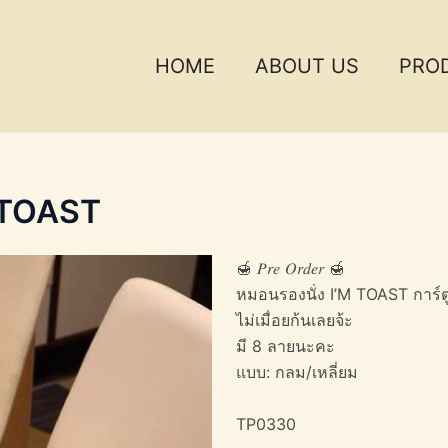
HOME
ABOUT US
PRO
 TOAST
🍯 𝑃𝑟𝑒 𝑂𝑟𝑑𝑒𝑟 🍯
หมอนรองนั่ง I’M TOAST การ์
ไม่เมื่อยก้นเลยจ้ะ
มี 8 ลายนะคะ
แบบ: กลม/เหลี่ยม
TP0330