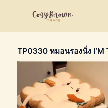
Skip
to
content
TP0330 หมอนรองนั่ง I’M