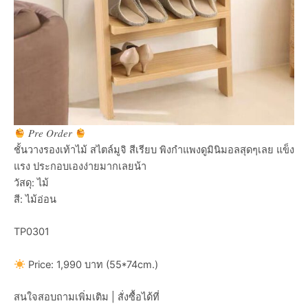
𝑃𝑟𝑒 𝑂𝑟𝑑𝑒𝑟
ชั้นวางรองเท้าไม้ สไตล์มูจิ สีเรียบ พิงกำแพงดูมินิมอลสุดๆเลย แข็ง
แรง ประกอบเองง่ายมากเลยน้า
วัสดุ: ไม้
สี: ไม้อ่อน
TP0301
Price: 1,990 บาท (55*74cm.)
สนใจสอบถามเพิ่มเติม | สั่งซื้อได้ที่