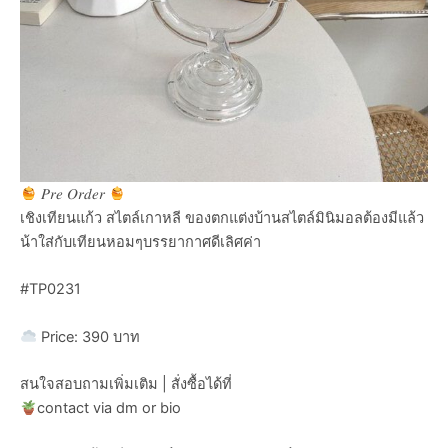
𝑃𝑟𝑒 𝑂𝑟𝑑𝑒𝑟
เชิงเทียนแก้ว สไตล์เกาหลี ของตกแต่งบ้านสไตล์มินิมอลต้องมีแล้ว
น้าใส่กับเทียนหอมๆบรรยากาศดีเลิศค่า
#TP0231
Price: 390 บาท
สนใจสอบถามเพิ่มเติม | สั่งซื้อได้ที่
contact via dm or bio