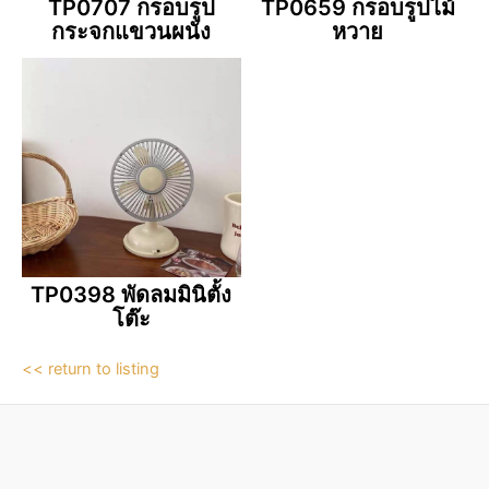
TP0707 กรอบรูป
TP0659 กรอบรูปไม้
กระจกแขวนผนัง
หวาย
TP0398 พัดลมมินิตั้ง
โต๊ะ
<< return to listing