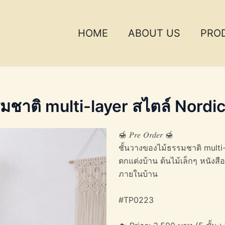
HOME
ABOUT US
PRO
ชาติ multi-layer สไตล์ Nordi
🍯 𝑃𝑟𝑒 𝑂𝑟𝑑𝑒𝑟 🍯
ชั้นวางของไม้ธรรมชาติ multi
ตกแต่งบ้าน ต้นไม้เล็กๆ หนังสื
ภายในบ้าน
#TP0223