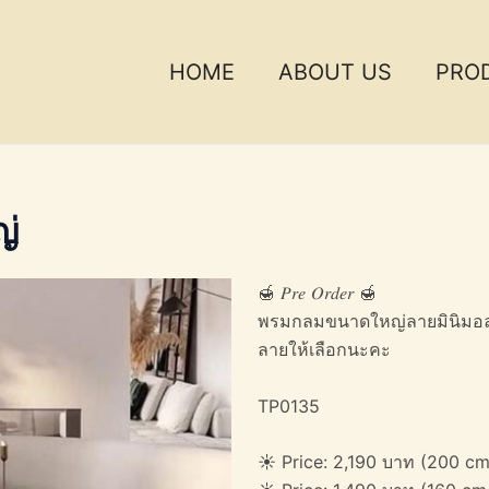
HOME
ABOUT US
PRO
่
🍯 𝑃𝑟𝑒 𝑂𝑟𝑑𝑒𝑟 🍯
พรมกลมขนาดใหญ่ลายมินิมอล สไ
ลายให้เลือกนะคะ
TP0135
☀️ Price: 2,190 บาท (200 cm