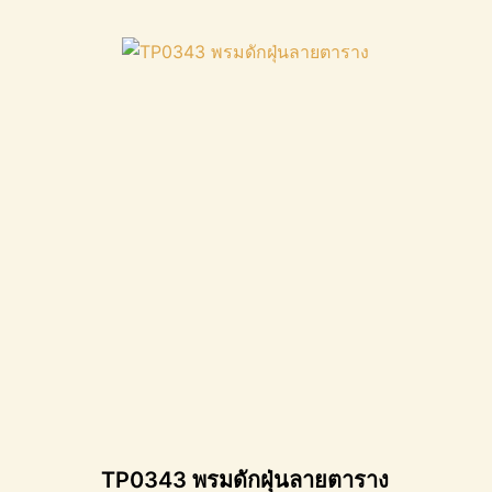
TP0343 พรมดักฝุ่นลายตาราง