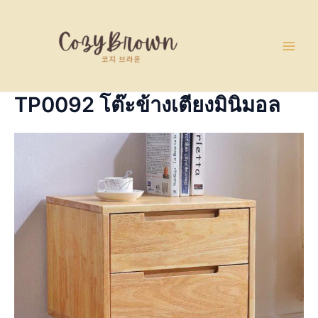
Skip
Main
to
Men
content
TP0092 โต๊ะข้างเตียงมินิมอล