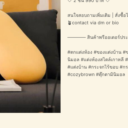
🤍 2 ชิ้น 990 บาท 🤍
สนใจสอบถามเพิ่มเติม | สั่งซื้อได
🪴contact via dm or bio
———— สินค้าพรีออเดอร์ปร
#ตกแต่งห้อง #ของแต่งบ้าน #ข
นิมอล #แต่งห้องสไตล์เกาหลี 
#แต่งบ้าน #กระจกไร้ขอบ #กระ
#cozybrown #ตุ๊กตามินิมอล