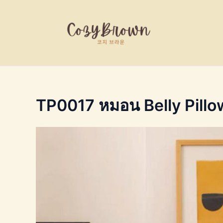
Skip
to
content
TP0017 หมอน Belly Pillo