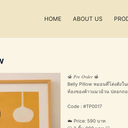
HOME
ABOUT US
PRO
w
🍯 𝑃𝑟𝑒 𝑂𝑟𝑑𝑒𝑟 🍯
Belly Pillow หมอนที่โด่งดัง
ท้องของต้าวแมวอ้วน ปลอกถอดซั
Code : #TP0017
☁️ Price: 590 บาท