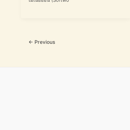
ไม้เนื้ออ่อน (Softwo
←
Previous