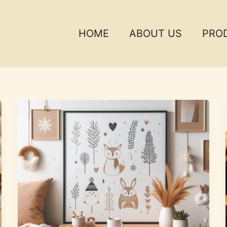
HOME
ABOUT US
PRO