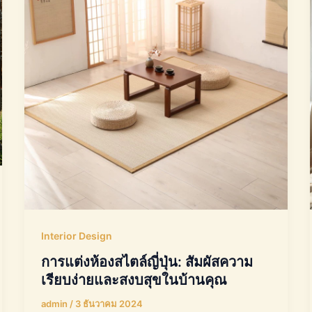
Interior Design
การแต่งห้องสไตล์ญี่ปุ่น: สัมผัสความ
เรียบง่ายและสงบสุขในบ้านคุณ
admin
/
3 ธันวาคม 2024