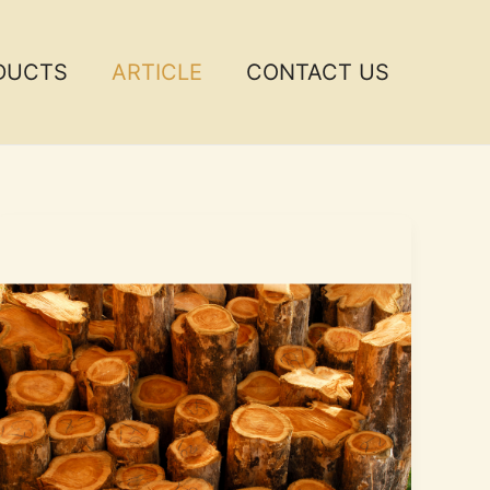
DUCTS
ARTICLE
CONTACT US