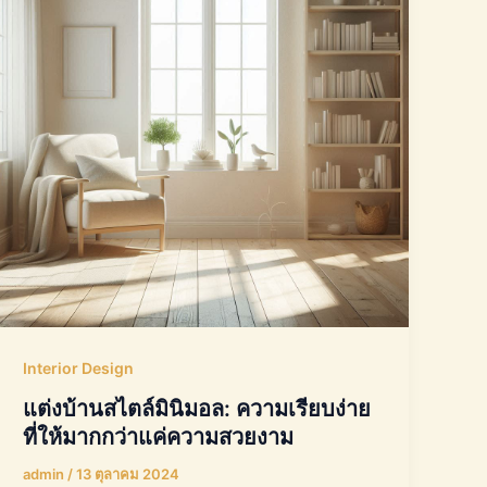
Interior Design
แต่งบ้านสไตล์มินิมอล: ความเรียบง่าย
ที่ให้มากกว่าแค่ความสวยงาม
admin
/
13 ตุลาคม 2024